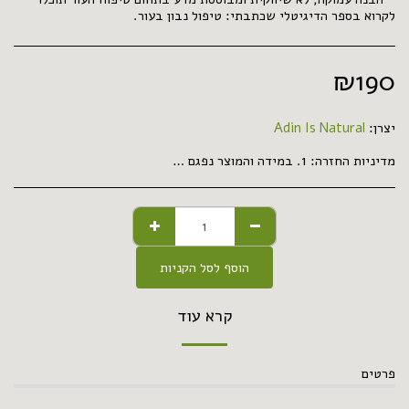
לקרוא בספר הדיגיטלי שכתבתי: טיפול נבון בעור.
₪
190
יצרן:
Adin Is Natural
מדיניות החזרה:
1. במידה והמוצר נפגם במהלך המשלוח, אנא צלמו אותו, שלחו את התמונה בדוא&quot;ל או וואטסאפ ותקבלו החזר מלא ללא צורך במשלוח בחזרה. 2. במידה ואינכם מרוצים ממנו מסיבה כלשהיא- יוחזרו לכם 50% מערך המוצר בניכוי עלות המשלוח שלו.
הוסף לסל הקניות
קרא עוד
פרטים