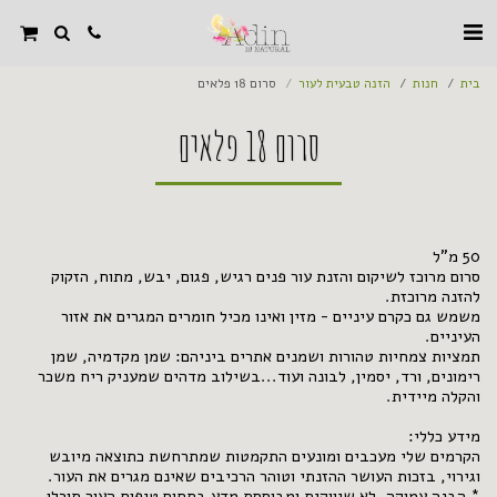
בית
חנות
הזנה טבעית לעור
סרום 18 פלאים
סרום 18 פלאים
סרום מרוכז לשיקום והזנת עור פנים רגיש, פגום, יבש, מתוח, הזקוק
משמש גם כקרם עיניים - מזין ואינו מכיל חומרים המגרים את אזור
תמציות צמחיות טהורות ושמנים אתרים ביניהם: שמן מקדמיה, שמן
רימונים, ורד, יסמין, לבונה ועוד...בשילוב מדהים שמעניק ריח משכר
הקרמים שלי מעכבים ומונעים התקמטות שמתרחשת כתוצאה מיובש
* הבנה עמוקה, לא שיווקית ומבוססת מדע בתחום טיפוח העור תוכלו