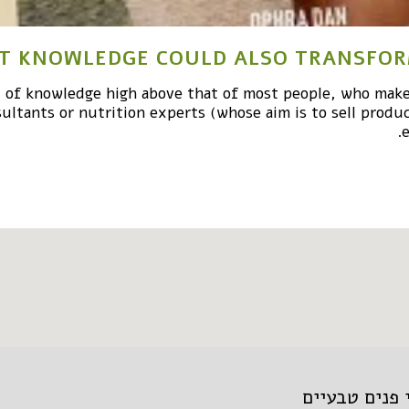
AT KNOWLEDGE COULD ALSO TRANSFOR
el of knowledge high above that of most people, who mak
ltants or nutrition experts (whose aim is to sell produ
e
בית
 פנים טבעיים